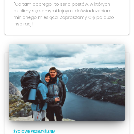
"Co tam dobrego" to seria postów, w których
dzielimy się samymi fajnymi doświadczeniami
minionego miesiąca. Zapraszamy Cię po dużo
inspiracji!
ŻYCIOWE PRZEMYŚLENIA