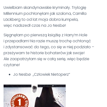
Uwielbiam skandynawskie kryminały. Trylogię
Millennium pochłonęłam jak szalona, Camilla
Läckberg to od lat moja dobra kumpela,
więc nadszedł czas na Jo Nesbø!
Sięgnęłam po pierwszą książkę z
Harry’m Hole
i przepadłam! Na razie muszę trochę ochłonąć
i zdystansować do tego, co się w niej podziało –
przeżywam te historie bohaterów jak swoje!
Ale zaopatrzyłam się w całą serię, więc będzie
czytane!
Jo Nesbø „Człowiek Nietoperz”