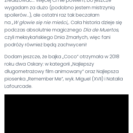
zrealizować… Więcej Ci nie powiem, bo jeszcze
wygadam za dużo (podobno jestem mistrzynią
spoilerów…), ale ostatni raz tak beczałam
na „
W głowie się nie mieści
„. Cała historia dzieje się
podczas absolutnie magicznego
Día de Muertos
,
czyli meksykańskiego Dnia Zmarłych, więc fani
podróży również będą zachwyceni!
Dodam jeszcze, że bajka „Coco” otrzymała w 2018
roku dwa Oskary: w kategorii „Najlepszy
długometrażowy film animowany” oraz Najlepsza
piosenka „Remember Me”, wyk. Miguel (XVII) i Natalia
Lafourcade.