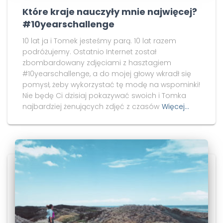
Które kraje nauczyły mnie najwięcej?
#10yearschallenge
10 lat ja i Tomek jesteśmy parą. 10 lat razem
podróżujemy. Ostatnio Internet został
zbombardowany zdjęciami z hasztagiem
#10yearschallenge, a do mojej głowy wkradł się
pomysł, żeby wykorzystać tę modę na wspominki!
Nie będę Ci dzisiaj pokazywać swoich i Tomka
najbardziej żenujących zdjęć z czasów
Więcej…