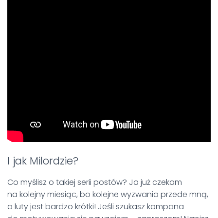
I jak Milordzie?
Co myślisz o takiej serii postów? Ja już czekam
na kolejny miesiąc, bo kolejne wyzwania przede mną,
a luty jest bardzo krótki! Jeśli szukasz kompana