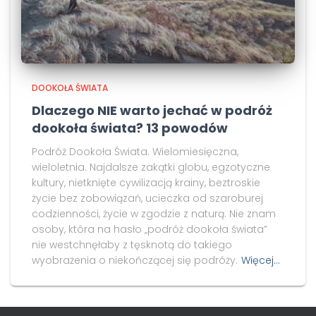
DOOKOŁA ŚWIATA
Dlaczego NIE warto jechać w podróż
dookoła świata? 13 powodów
Podróż Dookoła Świata. Wielomiesięczna,
wieloletnia. Najdalsze zakątki globu, egzotyczne
kultury, nietknięte cywilizacją krainy, beztroskie
życie bez zobowiązań, ucieczka od szaroburej
codzienności, życie w zgodzie z naturą. Nie znam
osoby, która na hasło „podróż dookoła świata”
nie westchnęłaby z tęsknotą do takiego
wyobrażenia o niekończącej się podróży.
Więcej…