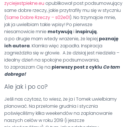
zyciejestpiekne.eu
opublikował post podsumowujący
same dobre rzeczy, jakie przytrafiły mu się w styczniu
(
Same Dobre Rzeczy – s02e01
). No trzymajcie mnie,
jak ja uwielbiam takie wpisy! Po pierwsze
niesamowicie mnie
motywują
i
inspirują
,
a po drugie mam wtedy wrażenie, że lepiej
poznaję
ich autora
. Klamka więc zapadła. Inspiracja
zagnieździła się w głowie. A że dzisiaj jest niedziela –
idealny dzień na spokojne podsumowania,
to zapraszam Cię na
pierwszy post z cyklu
Co tam
dobrego!
Ale jak i po co?
Jeśli nas czytasz, to wiesz, że ja i Tomek uwielbiamy
planować. Na przełomie grudnia i stycznia
poświęciliśmy kilka weekendów na zaplanowanie
naszych celów w roku 2019 (i jeszcze