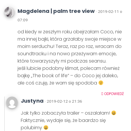
Magdelena | palm tree view
· 2019-02-11 o
07:09
od kiedy w zeszłym roku obejrzałam Coco, nie
ma innej bajki, która grzałaby swoje miejsce w
moim serduchu! Teraz, raz po raz, wracam do
soundtracku i na nowo przeżywam emocje,
które towarzyszyły mi podczas seansu.
jeśli lubicie podobny klimat, polecam również
bajkę „The book of life” – do Coco jej daleko,
ale coś czuję, że wam się spodoba
ODPOWIEDŹ
Justyna
· 2019-02-12 o 21:36
Jak tylko zobaczyła trailer – oszalałam!
Faktycznie, wydaje się, że baardzo się
polubimy