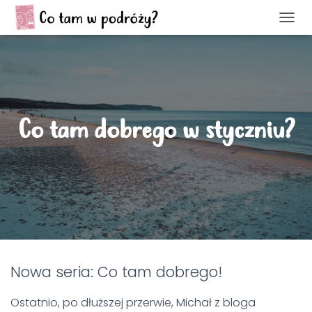
P
R
Z
E
Ł
Ą
C
Co tam dobrego w styczniu?
Z
N
A
W
I
G
A
C
J
Ę
Nowa seria: Co tam dobrego!
Ostatnio, po dłuższej przerwie, Michał z bloga