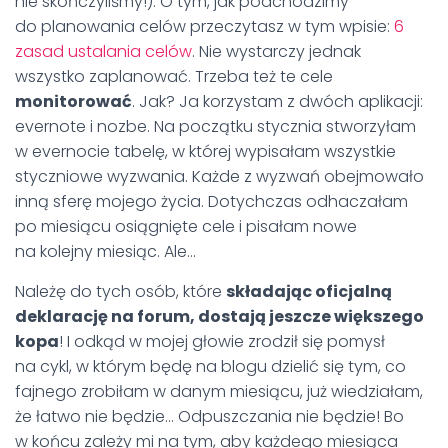
nie skończyliśmy!). O tym, jak podchodzimy
do planowania celów przeczytasz w tym wpisie:
6
zasad ustalania celów
. Nie wystarczy jednak
wszystko zaplanować. Trzeba też te cele
monitorować
. Jak? Ja korzystam z dwóch aplikacji:
evernote i nozbe. Na początku stycznia stworzyłam
w evernocie tabelę, w której wypisałam wszystkie
styczniowe wyzwania. Każde z wyzwań obejmowało
inną sferę mojego życia. Dotychczas odhaczałam
po miesiącu osiągnięte cele i pisałam nowe
na kolejny miesiąc. Ale…
Należę do tych osób, które
składając oficjalną
deklarację na forum, dostają jeszcze większego
kopa
! I odkąd w mojej głowie zrodził się pomysł
na cykl, w którym będę na blogu dzielić się tym, co
fajnego zrobiłam w danym miesiącu, już wiedziałam,
że łatwo nie będzie… Odpuszczania nie będzie! Bo
w końcu zależy mi na tym, aby każdego miesiąca