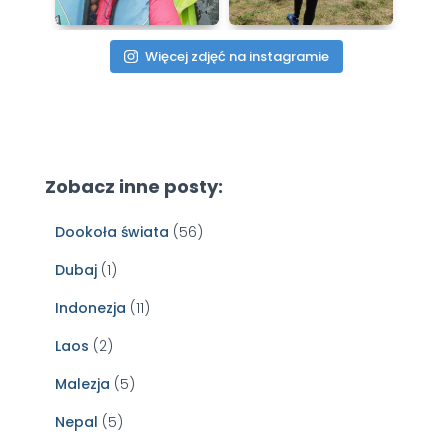
Więcej zdjęć na instagramie
Zobacz inne posty:
Dookoła świata
(56)
Dubaj
(1)
Indonezja
(11)
Laos
(2)
Malezja
(5)
Nepal
(5)