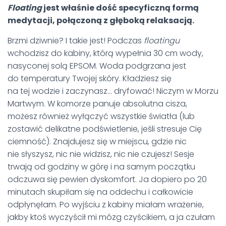
Floating
jest właśnie dość specyficzną formą
medytacji, połączoną z głęboką relaksacją.
Brzmi dziwnie? I takie jest! Podczas
floatingu
wchodzisz do kabiny, którą wypełnia 30 cm wody,
nasyconej solą EPSOM. Woda podgrzana jest
do temperatury Twojej skóry. Kładziesz się
na tej wodzie i zaczynasz… dryfować! Niczym w Morzu
Martwym. W komorze panuje absolutna cisza,
możesz również wyłączyć wszystkie światła (lub
zostawić delikatne podświetlenie, jeśli stresuje Cię
ciemność). Znajdujesz się w miejscu, gdzie nic
nie słyszysz, nic nie widzisz, nic nie czujesz! Sesje
trwają od godziny w górę i na samym początku
odczuwa się pewien dyskomfort. Ja dopiero po 20
minutach skupiłam się na oddechu i całkowicie
odpłynęłam. Po wyjściu z kabiny miałam wrażenie,
jakby ktoś wyczyścił mi mózg czyścikiem, a ja czułam