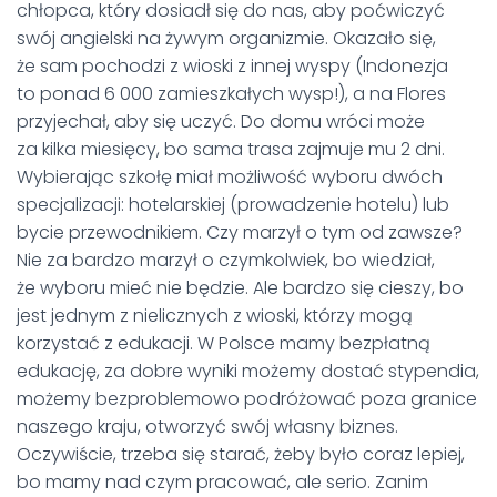
chłopca, który dosiadł się do nas, aby poćwiczyć
swój angielski na żywym organizmie. Okazało się,
że sam pochodzi z wioski z innej wyspy (Indonezja
to ponad 6 000 zamieszkałych wysp!), a na Flores
przyjechał, aby się uczyć. Do domu wróci może
za kilka miesięcy, bo sama trasa zajmuje mu 2 dni.
Wybierając szkołę miał możliwość wyboru dwóch
specjalizacji: hotelarskiej (prowadzenie hotelu) lub
bycie przewodnikiem. Czy marzył o tym od zawsze?
Nie za bardzo marzył o czymkolwiek, bo wiedział,
że wyboru mieć nie będzie. Ale bardzo się cieszy, bo
jest jednym z nielicznych z wioski, którzy mogą
korzystać z edukacji. W Polsce mamy bezpłatną
edukację, za dobre wyniki możemy dostać stypendia,
możemy bezproblemowo podróżować poza granice
naszego kraju, otworzyć swój własny biznes.
Oczywiście, trzeba się starać, żeby było coraz lepiej,
bo mamy nad czym pracować, ale serio. Zanim