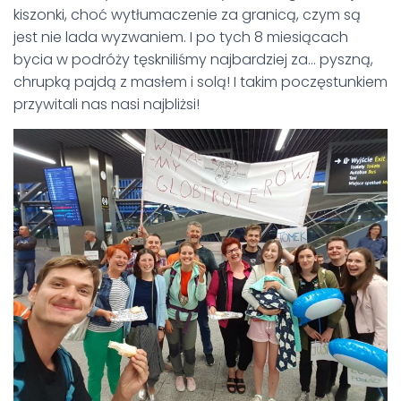
kiszonki, choć wytłumaczenie za granicą, czym są
jest nie lada wyzwaniem. I po tych 8 miesiącach
bycia w podróży tęskniliśmy najbardziej za… pyszną,
chrupką pajdą z masłem i solą! I takim poczęstunkiem
przywitali nas nasi najbliżsi!