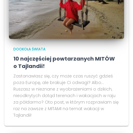
DOOKOŁA ŚWIATA
10 najczęściej powtarzanych MITÓW
o Tajlandii!
Zastanawiasz się, czy może czas ruszyć gdzieś
poza Europę, ale brakuje Ci odwagi? Albo...
Ruszasz w nieznane z wyobrażeniami o dzikich,
nieodkrytych dotąd terenach i wakacjach w raju
za półdarmo? Oto post, w którym rozprawiam się
raz na zawsze z MITAMI na temat wakacji w
Tajlandii!