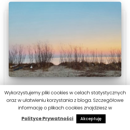
ŻYCIOWE PRZEMYŚLENIA
Wykorzystujemy pliki cookies w celach statystycznych
Co tam dobrego w lutym?
oraz w ułatwieniu korzystania z bloga. Szczegółowe
"Co tam dobrego" to seria postów, w których
informację o plikach cookies znajdziesz w
dzielimy się samymi fajnymi doświadczeniami
Polityce Prywatności
Akceptuję
minionego miesiąca. Zapraszamy Cię po dużo
inspiracji!