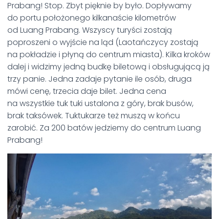
Prabang! Stop. Zbyt pięknie by było. Dopływamy
do portu położonego kilkanaście kilometrów
od Luang Prabang. Wszyscy turyści zostają
poproszeni o wyjście na ląd (Laotańczycy zostają
na pokładzie i płyną do centrum miasta). Kilka kroków
dalej i widzimy jedną budkę biletową i obsługującą ją
trzy panie. Jedna zadaje pytanie ile osób, druga
mówi cenę, trzecia daje bilet. Jedna cena
na wszystkie tuk tuki ustalona z góry, brak busów,
brak taksówek. Tuktukarze też muszą w końcu
zarobić. Za 200 batów jedziemy do centrum Luang
Prabang!