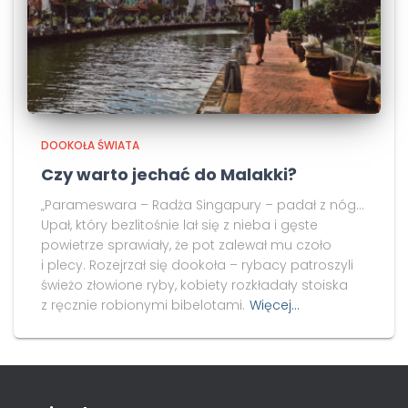
DOOKOŁA ŚWIATA
Czy warto jechać do Malakki?
„Parameswara – Radża Singapury – padał z nóg…
Upał, który bezlitośnie lał się z nieba i gęste
powietrze sprawiały, że pot zalewał mu czoło
i plecy. Rozejrzał się dookoła – rybacy patroszyli
świeżo złowione ryby, kobiety rozkładały stoiska
z ręcznie robionymi bibelotami.
Więcej…