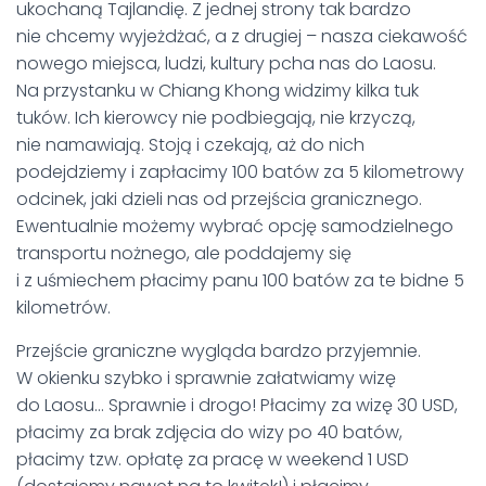
ukochaną Tajlandię. Z jednej strony tak bardzo
nie chcemy wyjeżdżać, a z drugiej – nasza ciekawość
nowego miejsca, ludzi, kultury pcha nas do Laosu.
Na przystanku w Chiang Khong widzimy kilka tuk
tuków. Ich kierowcy nie podbiegają, nie krzyczą,
nie namawiają. Stoją i czekają, aż do nich
podejdziemy i zapłacimy 100 batów za 5 kilometrowy
odcinek, jaki dzieli nas od przejścia granicznego.
Ewentualnie możemy wybrać opcję samodzielnego
transportu nożnego, ale poddajemy się
i z uśmiechem płacimy panu 100 batów za te bidne 5
kilometrów.
Przejście graniczne wygląda bardzo przyjemnie.
W okienku szybko i sprawnie załatwiamy wizę
do Laosu… Sprawnie i drogo! Płacimy za wizę 30 USD,
płacimy za brak zdjęcia do wizy po 40 batów,
płacimy tzw. opłatę za pracę w weekend 1 USD