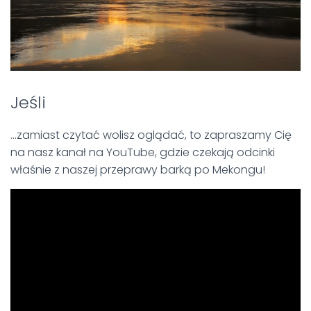
Jeśli
…zamiast czytać wolisz oglądać, to zapraszamy Cię
na nasz kanał na YouTube, gdzie czekają odcinki
właśnie z naszej przeprawy barką po Mekongu!