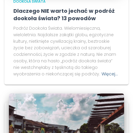
DOOKOŁA ŚWIATA
Dlaczego NIE warto jechać w podróż
dookoła świata? 13 powodów
Podróż Dookoła Świata. Wielomiesięczna,
wieloletnia. Najdalsze zakątki globu, egzotyczne
kultury, nietknięte cywilizacją krainy, beztroskie
życie bez zobowiązań, ucieczka od szaroburej
codzienności, życie w zgodzie z naturą. Nie znam
osoby, która na hasło „podróż dookoła świata”
nie westchnęłaby z tęsknotą do takiego
wyobrażenia o niekończącej się podróży.
Więcej…