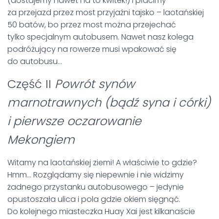
(dostajemy nawet na to kwitek!) i płacimy
za przejazd przez most przyjaźni tajsko – laotańskiej
50 batów, bo przez most można przejechać
tylko specjalnym autobusem. Nawet nasz kolega
podróżujący na rowerze musi wpakować się
do autobusu…
Część II
Powrót synów
marnotrawnych (bądź syna i córki)
i pierwsze oczarowanie
Mekongiem
Witamy na laotańskiej ziemi! A właściwie to gdzie?
Hmm… Rozglądamy się niepewnie i nie widzimy
żadnego przystanku autobusowego – jedynie
opustoszała ulica i pola gdzie okiem sięgnąć.
Do kolejnego miasteczka Huay Xai jest kilkanaście