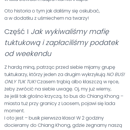
Oto historia o tym jak daliśmy się oskubać,
a w dodatku z uśmiechem na twarzy!
Część I
Jak wykiwaliśmy mafię
tuktukową i zapłaciliśmy podatek
od weekendu
Z hardą miną, patrząc przed siebie mijamy grupę
tuktukarzy, którzy jeden za drugim wykrzykują
NO BUS!
ONLY TUK TUK!
Czasem trąbią albo klaszczą w ręce,
żeby zwrócić na siebie uwagę. Oj, my już wiemy,
że jeśli tak głośno krzyczą, to bus do Chiang Khong –
miasta tuż przy granicy z Laosem, pojawi się lada
moment.
I oto jest – busik pierwsza klasa! W 2 godziny
docieramy do Chiang Khong, gdzie żegnamy naszą