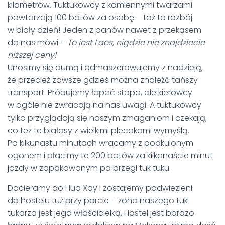
kilometrów. Tuktukowcy z kamiennymi twarzami
powtarzają 100 batów za osobę – toż to rozbój
w biały dzień! Jeden z panów nawet z przekąsem
do nas mówi –
To jest Laos, nigdzie nie znajdziecie
niższej ceny!
Unosimy się dumą i odmaszerowujemy z nadzieją,
że przecież zawsze gdzieś można znaleźć tańszy
transport. Próbujemy łapać stopa, ale kierowcy
w ogóle nie zwracają na nas uwagi. A tuktukowcy
tylko przyglądają się naszym zmaganiom i czekają,
co też te białasy z wielkimi plecakami wymyślą.
Po kilkunastu minutach wracamy z podkulonym
ogonem i płacimy te 200 batów za kilkanaście minut
jazdy w zapakowanym po brzegi tuk tuku.
Docieramy do Hua Xay i zostajemy podwiezieni
do hostelu tuż przy porcie – żona naszego tuk
tukarza jest jego właścicielką. Hostel jest bardzo