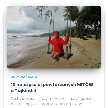
DOOKOŁA ŚWIATA
10 najczęściej powtarzanych MITÓW
o Tajlandii!
Zastanawiasz się, czy może czas ruszyć gdzieś
poza Europę, ale brakuje Ci odwagi? Albo...