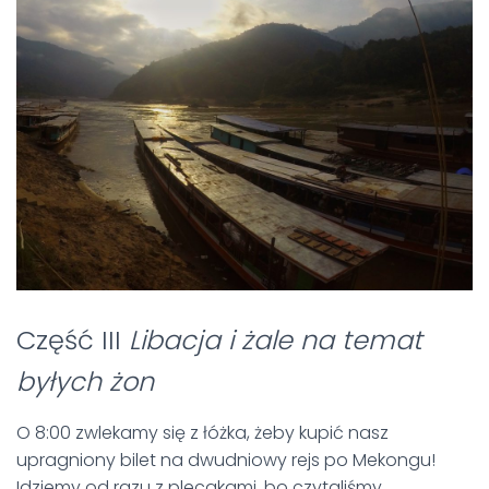
Część III
Libacja i żale na temat
byłych żon
O 8:00 zwlekamy się z łóżka, żeby kupić nasz
upragniony bilet na dwudniowy rejs po Mekongu!
Idziemy od razu z plecakami, bo czytaliśmy,