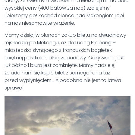
ładny, ze świetnym widokiem na Mekong i mimo dość
wysokiej ceny (400 batów za noc) szalejemy
i bierzemy go! Zachód słońca nad Mekongiem robi
na nas niesamowite wrażenie.
Mamy dzisiaj w planach zakup biletu na dwudniowy
rejs łodzią po Mekongu, aż do Luang Prabang –
miasteczka słynącego z francuskich bagietek
i pięknej postkolonialnej zabudowy. Oczywiście jest
już późno i biuro jest zamknięte. Mamy nadzieję,
że uda nam się kupić bilet z samego rana tuż
przed wypłynięciem… A podobno nie jest to łatwa
sprawa!