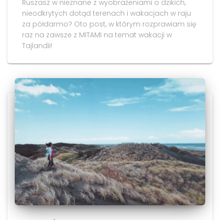
Ruszasz w nieznane z wyobrażeniami o dzikich,
nieodkrytych dotąd terenach i wakacjach w raju
za półdarmo? Oto post, w którym rozprawiam się
raz na zawsze z MITAMI na temat wakacji w
Tajlandii!