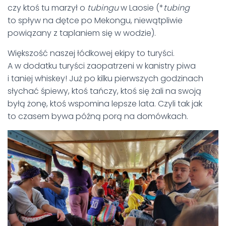
czy ktoś tu marzył o
tubingu
w Laosie (*
tubing
to spływ na dętce po Mekongu, niewątpliwie
powiązany z taplaniem się w wodzie).
Większość naszej łódkowej ekipy to turyści.
A w dodatku turyści zaopatrzeni w kanistry piwa
i taniej whiskey! Już po kilku pierwszych godzinach
słychać śpiewy, ktoś tańczy, ktoś się żali na swoją
byłą żonę, ktoś wspomina lepsze lata. Czyli tak jak
to czasem bywa późną porą na domówkach.