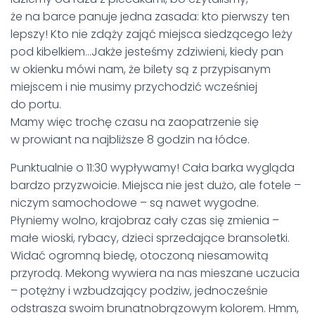
że na barce panuje jedna zasada: kto pierwszy ten
lepszy! Kto nie zdąży zająć miejsca siedzącego leży
pod kibelkiem…Jakże jesteśmy zdziwieni, kiedy pan
w okienku mówi nam, że bilety są z przypisanym
miejscem i nie musimy przychodzić wcześniej
do portu.
Mamy więc trochę czasu na zaopatrzenie się
w prowiant na najbliższe 8 godzin na łódce.
Punktualnie o 11:30 wypływamy! Cała barka wygląda
bardzo przyzwoicie. Miejsca nie jest dużo, ale fotele –
niczym samochodowe – są nawet wygodne.
Płyniemy wolno, krajobraz cały czas się zmienia –
małe wioski, rybacy, dzieci sprzedające bransoletki.
Widać ogromną biedę, otoczoną niesamowitą
przyrodą. Mekong wywiera na nas mieszane uczucia
– potężny i wzbudzający podziw, jednocześnie
odstrasza swoim brunatnobrązowym kolorem. Hmm,