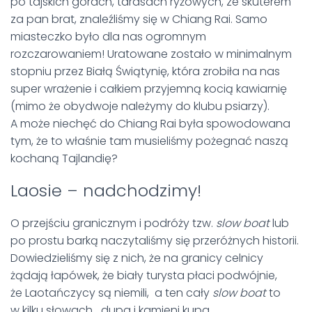
po tajskich górach, tarasach ryżowych, ze skuterem
za pan brat, znaleźliśmy się w Chiang Rai. Samo
miasteczko było dla nas ogromnym
rozczarowaniem! Uratowane zostało w minimalnym
stopniu przez Białą Świątynię, która zrobiła na nas
super wrażenie i całkiem przyjemną kocią kawiarnię
(mimo że obydwoje należymy do klubu psiarzy).
A może niechęć do Chiang Rai była spowodowana
tym, że to właśnie tam musieliśmy pożegnać naszą
kochaną Tajlandię?
Laosie – nadchodzimy!
O przejściu granicznym i podróży tzw.
slow boat
lub
po prostu barką naczytaliśmy się przeróżnych historii.
Dowiedzieliśmy się z nich, że na granicy celnicy
żądają łapówek, że biały turysta płaci podwójnie,
że Laotańczycy są niemili, a ten cały
slow boat
to
w kilku słowach….dupa i kamieni kupa.