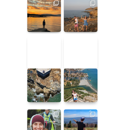
Za
Po ponad
rocznej przer