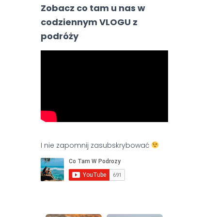
Zobacz co tam u nas w
codziennym VLOGU z
podróży
I nie zapomnij zasubskrybować