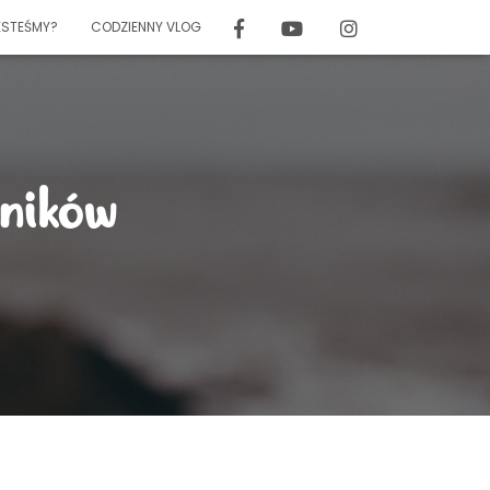
F
Y
I
ESTEŚMY?
CODZIENNY VLOG
A
O
N
C
U
S
E
T
T
B
U
A
O
B
G
O
E
R
K
A
żników
M