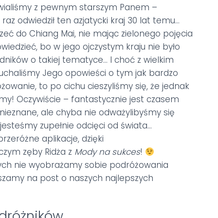
mawialiśmy z pewnym starszym Panem –
raz odwiedził ten azjatycki kraj 30 lat temu…
zeć do Chiang Mai, nie mając zielonego pojęcia
owiedzieć, bo w jego ojczystym kraju nie było
ników o takiej tematyce… I choć z wielkim
uchaliśmy Jego opowieści o tym jak bardzo
óżowanie, to po cichu cieszyliśmy się, że jednak
my! Oczywiście – fantastycznie jest czasem
nieznane, ale chyba nie odważylibyśmy się
 jesteśmy zupełnie odcięci od świata…
przeróżne aplikacje, dzięki
iczym zęby Ridża z
Mody na sukces
!
tórych nie wyobrażamy sobie podróżowania
szamy na post o naszych najlepszych
odróżników