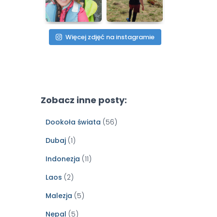
Więcej zdjęć na instagramie
Zobacz inne posty:
Dookoła świata
(56)
Dubaj
(1)
Indonezja
(11)
Laos
(2)
Malezja
(5)
Nepal
(5)