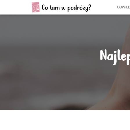
ODWIED
Najle